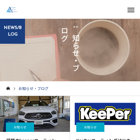
NEWS/B
グ
お
知
ら
せ
・
ブ
ロ
LOG
お知らせ
お知らせ
お知らせ・ブログ
話題のkeeperコーティン
KeePerコーティングは
グ！
めました‼️
お知らせ
お知らせ