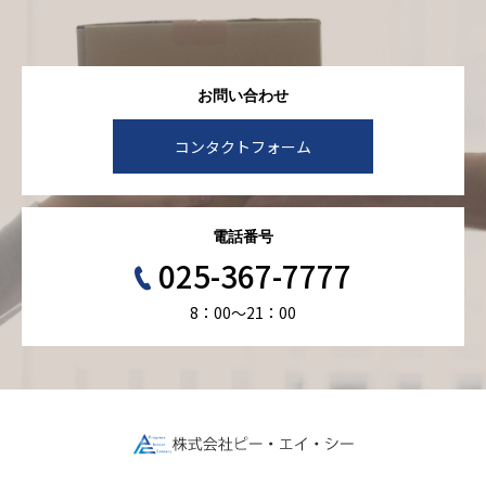
個人情報の第三者への開示・提供の禁止
当社は、お客さまよりお預かりした個人情報を適切に管理
し、次のいずれかに該当する場合を除き、個人情報を第三
お問い合わせ
者に開示いたしません。
＜お客さまの同意がある場合＞
コンタクトフォーム
＜お客さまが希望されるサービスを行なうために当社が業
務を委託する業者に対して開示する場合＞
＜法令に基づき開示することが必要である場合＞
電話番号
025-367-7777
個人情報の安全対策
当社は、個人情報の正確性及び安全性確保のために、セキ
8：00～21：00
ュリティに万全の対策を講じています。
ご本人の照会
お客さまがご本人の個人情報の照会・修正・削除などをご
希望される場合には、ご本人であることを確認の上、対応
させていただきます。