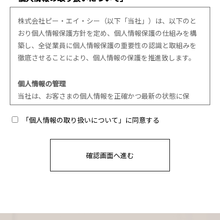
株式会社ピー・エイ・シー（以下「当社」）は、以下のと
おり個人情報保護方針を定め、個人情報保護の仕組みを構
築し、全従業員に個人情報保護の重要性の認識と取組みを
徹底させることにより、個人情報の保護を推進致します。
個人情報の管理
当社は、お客さまの個人情報を正確かつ最新の状態に保
ち、個人情報への不正アクセス・紛失・破損・改ざん・漏
「個人情報の取り扱いについて」に同意する
洩などを防止するため、セキュリティシステムの維持・管
理体制の整備・社員教育の徹底等の必要な措置を講じ、安
全対策を実施し個人情報の厳重な管理を行ないます。
個人情報の利用目的
お客さまからお預かりした個人情報は、当社からのご連絡
や業務のご案内やご質問に対する回答として、電子メール
や資料のご送付に利用いたします。